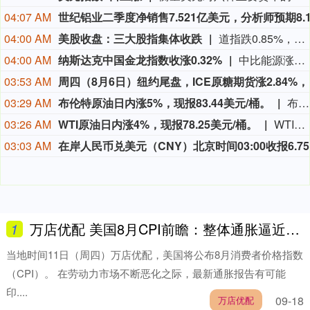
04:07 AM
04:00 AM
美股收盘：三大股指集体收跌
道指跌0.85%，标普500指数跌0.18%，纳指跌0.04%。APP AppLovin跌19.66%，Datadog跌19.03%，Epam Systems跌15.33%，Axon Enterprise跌14.28%。“七姐妹”方面：微软涨2.51%，苹果涨0.49%，Meta Platforms涨0.15%，亚马逊跌0.13%，英伟达跌0.23%，特斯拉跌0.63%，谷歌跌0.91%。
04:00 AM
纳斯达克中国金龙指数收涨0.32%
中比能源涨21.17%，海天网络涨16.90%，再鼎医药涨13.47%，诺亚财富涨4.84%，中汽系统涨4.37%。
03:53 AM
03:29 AM
布伦特原油日内涨5%，现报83.44美元/桶。
布伦特原油日内涨5%，现报83.44美元/桶。
03:26 AM
WTI原油日内涨4%，现报78.25美元/桶。
WTI原油日内涨4%，现报78.25美元/桶。
03:03 AM
1
万店优配 美国8月CPI前瞻：整体通胀逼近3%？是否搅局美联储决议
当地时间11日（周四）万店优配，美国将公布8月消费者价格指数
（CPI）。 在劳动力市场不断恶化之际，最新通胀报告有可能
印....
09-18
万店优配