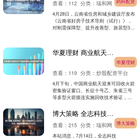
屿科配资
查看：
112
分类：
瑞和网
4月28日，云南省住房和城乡建设厅发布
《云南省好房子技术导则（试行）》，
对刚需保障型、提升改善型、旅居型3种
类型“好房子”提出个性化、差异化性能指
标，并进一步对....
华夏理财 商业航天产业链有望迈入规模化量产元年
华夏理财
查看：
119
分类：
炒股配资平台
4月下旬，中国商业航天迎来可回收火箭
密集验证窗口。长征十号乙、朱雀三号
等多型火箭接连实施回收技术验证，国
家《商业航天标准体系（1.0版）》同步
落地。在产业政策与....
博大策略 全志科技：7月14日融资买入738556万元，融资融券余额1315亿元
博大策略
查看：
215
分类：
瑞和网
本站消息，7月14日，全志科技