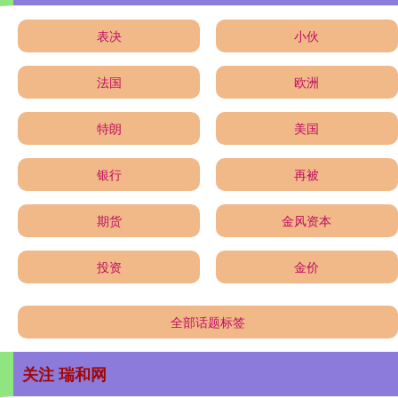
表决
小伙
法国
欧洲
特朗
美国
银行
再被
期货
金风资本
投资
金价
全部话题标签
关注 瑞和网