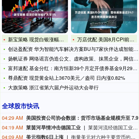
新宝策略 现货白银涨幅扩大至1%
万店优配 美国8月CPI前瞻：整体通胀逼近3%？是否搅局美联
创达盈配资 华为智能汽车解决方案BU与7家伙伴达成智能车控模
扬帆证券 网络谣言伪造公文、虚构政策、抹黑企业，网信公安工信
富邦速配 基金分红：南方恒新39个月定开债券基金9月29日分
尊鼎配资 现货黄金站上3670美元／盎司 日内涨0.82%
大旗策略 浙江省第六届户外运动大会举行
全球股市快讯
04:29 AM
04:19 AM
莱茵河旱情冲击德国工业
莱茵河流经德国工业核心地带，承载着德国约80%的内河航运量。受高温干旱影响，近期莱茵河水位持续走低。德国联邦水路与航运管理局数据显示，6日，莱茵河咽喉要道——考布河段通航水深已打破2018年创下的历史最低纪录。同一天，德国交通部长斯特芬·比尔格召集企业高管、航运公司及港口负责人磋商对策。他表示，短期将研究保障运输的方案，长期则包括疏浚航道、改善航运条件等。德国商业银行等机构也警告，若水位继续下降，德国内河航运成本可能继续升高，供应链中断和工业减产风险将进一步上升。（央视新闻）
04:09 AM
美元指数6日上涨
衡量美元对六种主要货币的美元指数当天上涨0.25%，在汇市尾市收于99.930。截至纽约汇市尾市，1欧元兑换1.1524美元，低于前一交易日的1.1553美元；1英镑兑换1.3457美元，低于前一交易日的1.3469美元。1美元兑换158.33日元，高于前一交易日的157.67日元；1美元兑换0.8122瑞士法郎，高于前一交易日的0.8069瑞士法郎；1美元兑换1.4014加元，高于前一交易日的1.4008加元；1美元兑换9.5068瑞典克朗，高于前一交易日的9.4832瑞典克朗。