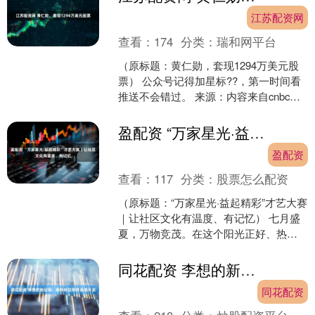
江苏配资网
查看：
174
分类：
瑞和网平台
（原标题：黄仁勋，套现1294万美元股
票） 公众号记得加星标??，第一时间看
推送不会错过。 来源：内容来自cnbc，
谢谢。 根据提交给美国证券交易委员会
（SEC....
盈配资 “万家星光·益起精彩”才艺大赛｜让社区文化有温度、有记忆
盈配资
查看：
117
分类：
股票怎么配资
（原标题：“万家星光·益起精彩”才艺大赛
｜让社区文化有温度、有记忆） 七月盛
夏，万物竞茂。在这个阳光正好、热情
洋溢的日子里，彩生活社区迎来了最耀
眼的星光盛典——....
同花配资 李想的新征程：像特斯拉那样直接开卖
同花配资