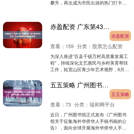
攀升，再次成为市民出游的热门打卡
地。 从今年文化和自然遗产日到端午小
长假，“喜番广货”非遗集....
赤盈配资 广东第43间“影视小屋”落户德庆凤村中学，文艺志愿服务点亮乡村美育
赤盈配资
查看：
159
分类：
股票怎么配资
为深入推进“百县千镇万村高质量发展工
程”，持续深化文艺惠民与乡村美育帮扶
工作，拓宽山区青少年艺术视野，6月17
日至18日，由广东省文学艺术界联合
会、省电视艺术家....
五五策略 广州图书馆发布《广州图书馆关于征集海外华侨华人手稿书稿的公告》
五五策略
查看：
73
分类：
瑞和网平台
近日，广州图书馆正式发布《广州图书
馆关于征集海外华侨华人手稿书稿的公
告》，面向全球开展海外华侨华人手稿