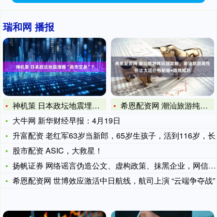
瑞和网 播报
神机策 日本政坛地震埋葬“高市交易”？
希恩配资网 潮汕旅游纯玩团攻略，潮汕旅游高性价比大团价格明细
大牛网 新华财经早报：4月19日
升富配资 老红军63岁当新郎，65岁生孩子，活到116岁，长
股市配资 ASIC，大救星！
扬帆证券 网络谣言伪造公文、虚构政策、抹黑企业，网信公安工信
希恩配资网 世博效应激活中日航线，航司上演 “云端争夺战”