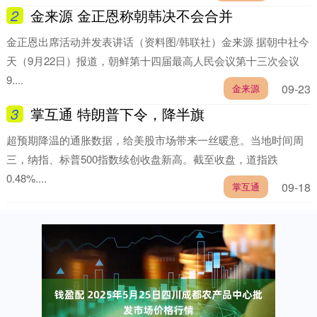
2
金来源 金正恩称朝韩决不会合并
金正恩出席活动并发表讲话（资料图/韩联社）金来源 据朝中社今
天（9月22日）报道，朝鲜第十四届最高人民会议第十三次会议
9....
09-23
金来源
3
掌互通 特朗普下令，降半旗
超预期降温的通胀数据，给美股市场带来一丝暖意。当地时间周
三，纳指、标普500指数续创收盘新高。截至收盘，道指跌
0.48%....
09-18
掌互通