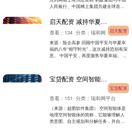
人民银行、中国稀土集团共建全球首个
稀土人民币稳定币”，并以此诱导投资者
关注相关板块。 ....
启天配资 减持华夏幸福117亿股！13万亿中国平安投资版图的“进”与“退”
启天配资
查看：
134
分类：
瑞和网
来源：险企高参 回顾中国平安与华夏幸
福的八年“相守时光”，这次减持恐别有深
意。 中国平安，再度抛售华夏幸福。 8
月8日，华夏幸福发布公告，平安人寿及
平安资管自9....
宝贷配资 空间智能体三阶进化，如何破局GIS交互与行业应用？
宝贷配资
查看：
151
分类：
瑞和网平台
（来源：超图软件集团） 空间智能体是
地理空间智能体的简称，它能够理解人
类意图、自主规划和分解任务，并自动
调用地理信息软件工具来达成目标。基