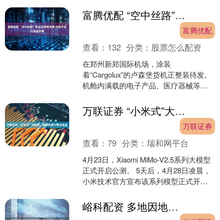
书稿征集工作。此次征集旨在抢救和保
护散落海外的珍贵华侨文化....
富腾优配 “空中丝路”织出全球商贸网 内陆开放打造强引擎
富腾优配
查看：
132
分类：
股票怎么配资
在郑州新郑国际机场，涂装
着“Cargolux”的卢森堡货机正整装待发。
机舱内满载的电子产品、医疗器械等货
物，经过10余个小时后就可抵达欧洲腹
地。 地处中原的河南....
万联证券 “小米式”大酬宾，冲刺开源大模型牌桌
万联证券
查看：
79
分类：
瑞和网平台
4月23日，Xiaomi MiMo-V2.5系列大模型
正式开启公测。 5天后，4月28日凌晨，
小米技术官方宣布该系列模型正式开
源，包含MiMo-V2.5-Pro....
峪科配资 多地因地制宜推动“好房子”建设