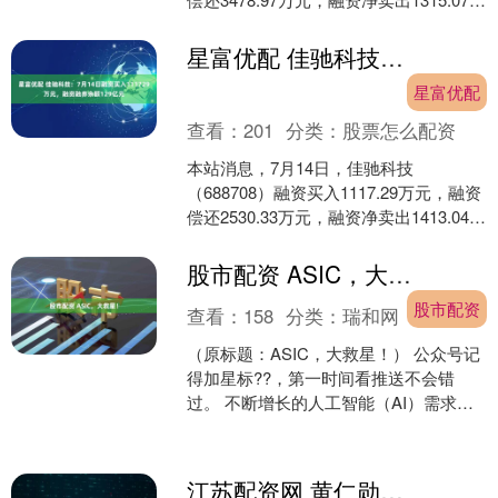
元，融资余额5.5亿元。 融券方....
星富优配 佳驰科技：7月14日融资买入111729万元，融资融券余额129亿元
星富优配
查看：
201
分类：
股票怎么配资
本站消息，7月14日，佳驰科技
（688708）融资买入1117.29万元，融资
偿还2530.33万元，融资净卖出1413.04万
元，融资余额1.29亿元。 融券....
股市配资 ASIC，大救星！
股市配资
查看：
158
分类：
瑞和网
（原标题：ASIC，大救星！） 公众号记
得加星标??，第一时间看推送不会错
过。 不断增长的人工智能（AI）需求暴
露出一个严峻的“计算危机”，其特点是能
源消耗不可....
江苏配资网 黄仁勋，套现1294万美元股票