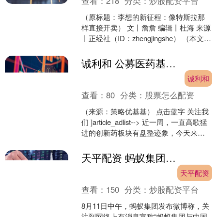
查看：
218
分类：
炒股配资平台
（原标题：李想的新征程：像特斯拉那
样直接开卖） 文丨詹詹 编辑丨杜海 来源
丨正经社（ID：zhengjingshe） （本文约
为800字） “中国绝大部分车企，....
诚利和 公募医药基金经理观点速递
诚利和
查看：
80
分类：
股票怎么配资
（来源：策略优基基） 点击蓝字 关注我
们 ]article_adlist--> 近一周，一直高歌猛
进的创新药板块有盘整迹象，今天来盘
一盘公募医药基金经理2季报观....
天平配资 蚂蚁集团紧急辟谣
天平配资
查看：
150
分类：
炒股配资平台
8月11日中午，蚂蚁集团发布微博称，关
注到网络上有消息宣称“蚂蚁集团与中国